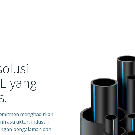
solusi
E yang
s.
rkomitmen menghadirkan
frastruktur, industri,
 Dengan pengalaman dan