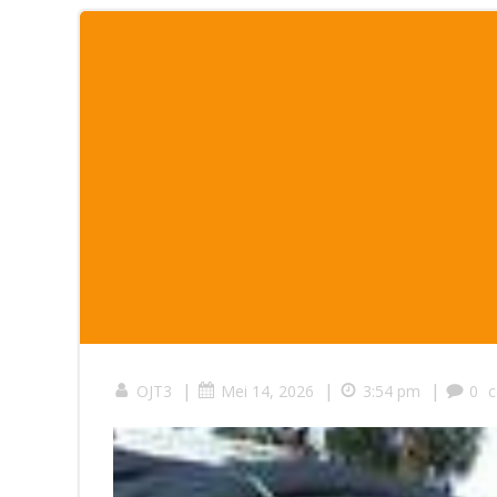
|
|
|
OJT3
Mei 14, 2026
3:54 pm
0