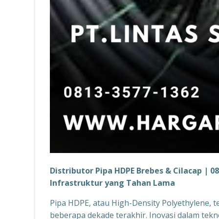
Distributor Pipa HDPE Brebes & Cilacap | 0
Infrastruktur yang Tahan Lama
Pipa HDPE, atau High-Density Polyethylene, t
beberapa dekade terakhir. Inovasi dalam tek