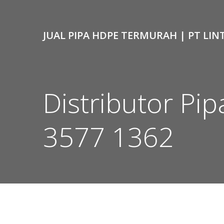
Skip
to
content
JUAL PIPA HDPE TERMURAH | PT LIN
Distributor Pi
3577 1362