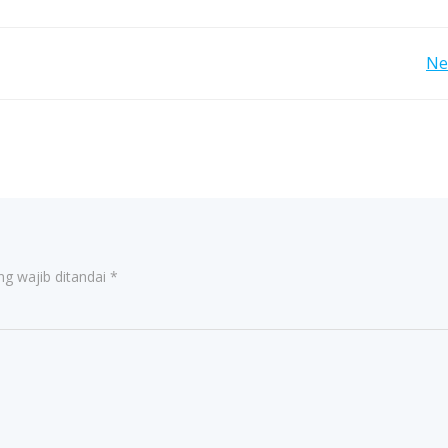
Post
Ne
navigation
ng wajib ditandai
*