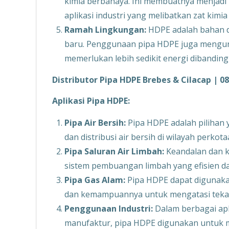
kimia berbahaya. Ini membuatnya menjadi p
aplikasi industri yang melibatkan zat kimia 
Ramah Lingkungan:
HDPE adalah bahan d
baru. Penggunaan pipa HDPE juga mengura
memerlukan lebih sedikit energi dibandin
Distributor Pipa HDPE Brebes & Cilacap | 0
Aplikasi Pipa HDPE:
Pipa Air Bersih:
Pipa HDPE adalah pilihan 
dan distribusi air bersih di wilayah perk
Pipa Saluran Air Limbah:
Keandalan dan k
sistem pembuangan limbah yang efisien da
Pipa Gas Alam:
Pipa HDPE dapat digunaka
dan kemampuannya untuk mengatasi tekanan
Penggunaan Industri:
Dalam berbagai apli
manufaktur, pipa HDPE digunakan untuk m