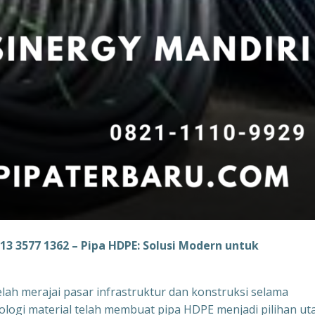
813 3577 1362 – Pipa HDPE: Solusi Modern untuk
elah merajai pasar infrastruktur dan konstruksi selama
nologi material telah membuat pipa HDPE menjadi pilihan u