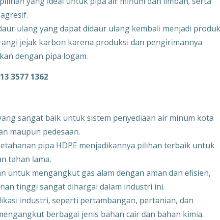
ilihan yang ideal untuk pipa air minum dan limbah, serta
agresif.
aur ulang yang dapat didaur ulang kembali menjadi produ
ngi jejak karbon karena produksi dan pengirimannya
gkan dengan pipa logam.
813 3577 1362
yang sangat baik untuk sistem penyediaan air minum kota
otaan maupun pedesaan.
etahanan pipa HDPE menjadikannya pilihan terbaik untuk
n tahan lama.
n untuk mengangkut gas alam dengan aman dan efisien,
 tinggi sangat dihargai dalam industri ini.
kasi industri, seperti pertambangan, pertanian, dan
engangkut berbagai jenis bahan cair dan bahan kimia.