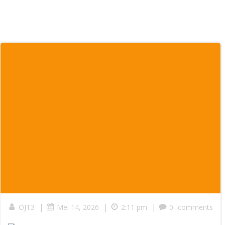
|
|
|
OJT3
Mei 14, 2026
2:11 pm
0
comments