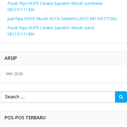
Pusat Pipa HDPE Caraka Supralon Murah Sumbawa
082131111366
Jual Pipa HDPE Murah KOTA SAWAHLUNTO 081335771362
Pusat Pipa HDPE Caraka Supralon Murah Garut
082131111366
ARSIP
Mei 2026
Search
for:
POS-POS TERBARU