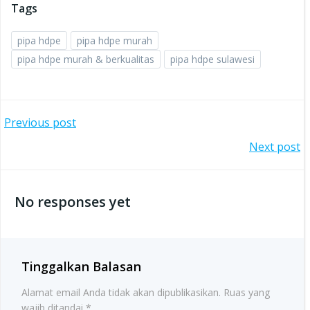
Tags
pipa hdpe
pipa hdpe murah
pipa hdpe murah & berkualitas
pipa hdpe sulawesi
Post
Previous post
Post
Next post
navigation
navigation
No responses yet
Tinggalkan Balasan
Alamat email Anda tidak akan dipublikasikan.
Ruas yang
wajib ditandai
*