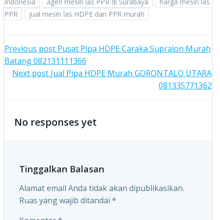
Indonesia
agen mesin las PPR di Surabaya
harga mesin las
PPR
jual mesin las HDPE dan PPR murah
Post
Previous post
Pusat Pipa HDPE Caraka Supralon Murah
Batang 082131111366
navigation
Post
Next post
Jual Pipa HDPE Murah GORONTALO UTARA
081335771362
navigation
No responses yet
Tinggalkan Balasan
Alamat email Anda tidak akan dipublikasikan.
Ruas yang wajib ditandai
*