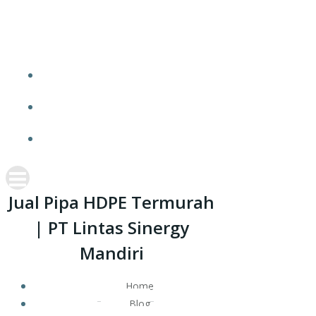
Skip
JUAL PIPA HDPE TERMURAH | PT LINTAS
to
SINERGY MANDIRI
content
HOME
BLOG
CONTACT
Jual Pipa HDPE Termurah
| PT Lintas Sinergy
Mandiri
Home
Blog