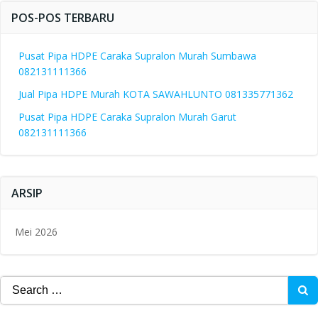
POS-POS TERBARU
Pusat Pipa HDPE Caraka Supralon Murah Sumbawa
082131111366
Jual Pipa HDPE Murah KOTA SAWAHLUNTO 081335771362
Pusat Pipa HDPE Caraka Supralon Murah Garut
082131111366
ARSIP
Mei 2026
Search
for: