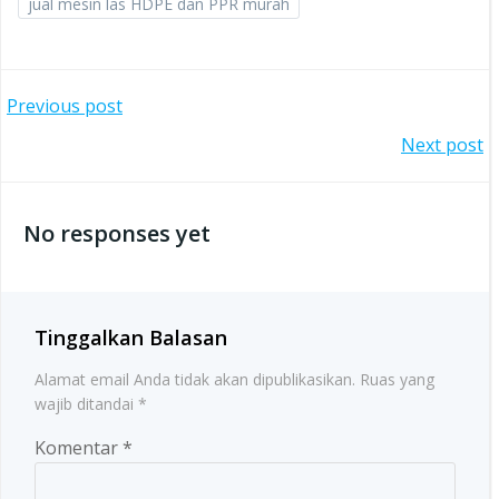
jual mesin las HDPE dan PPR murah
Post
Previous post
Post
Next post
navigation
navigation
No responses yet
Tinggalkan Balasan
Alamat email Anda tidak akan dipublikasikan.
Ruas yang
wajib ditandai
*
Komentar
*