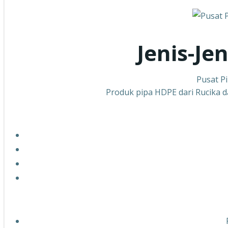
Jenis-Je
Pusat P
Produk pipa HDPE dari Rucika da