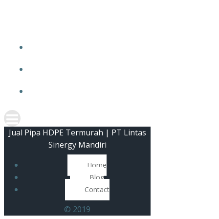
Skip
JUAL 
to
content
Jual Pipa HDPE Termurah | PT Lintas
Sinergy Mandiri
Home
Blog
Contact
© 2019