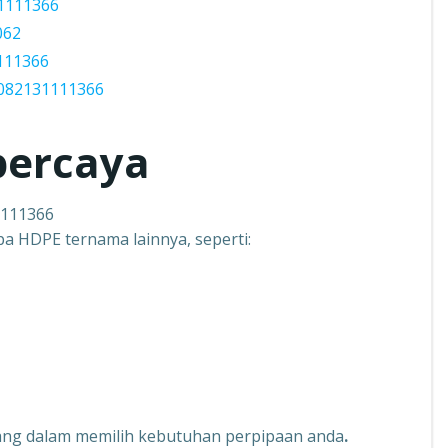
1111366
062
111366
082131111366
percaya
1111366
pa HDPE ternama lainnya, seperti:
tenang dalam memilih kebutuhan perpipaan anda
.