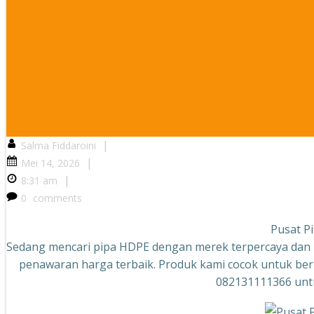
|
Salma Fiddaroini
|
Mei 14, 2026
|
8:31 am
0
comments
Pusat P
Sedang mencari pipa HDPE dengan merek terpercaya dan 
penawaran harga terbaik. Produk kami cocok untuk berb
082131111366 untu