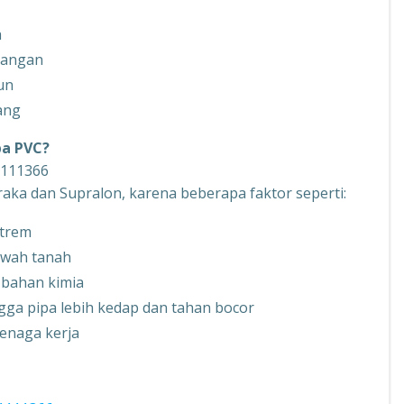
h
sangan
un
ang
pa PVC?
1111366
aka dan Supralon, karena beberapa faktor seperti:
strem
bawah tanah
 bahan kimia
ga pipa lebih kedap dan tahan bocor
enaga kerja