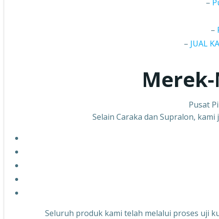
–
P
–
–
JUAL K
Merek-
Pusat P
Selain Caraka dan Supralon, kami 
Seluruh produk kami telah melalui proses uji k