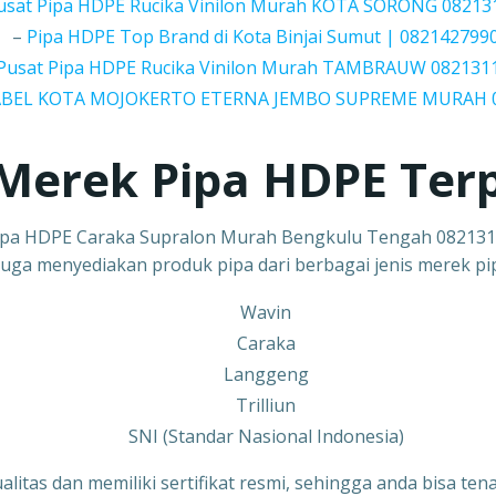
usat Pipa HDPE Rucika Vinilon Murah KOTA SORONG 08213
–
Pipa HDPE Top Brand di Kota Binjai Sumut | 082142799
Pusat Pipa HDPE Rucika Vinilon Murah TAMBRAUW 082131
ABEL KOTA MOJOKERTO ETERNA JEMBO SUPREME MURAH 
Merek Pipa HDPE Ter
ipa HDPE Caraka Supralon Murah Bengkulu Tengah 08213
juga menyediakan produk pipa dari berbagai jenis merek pi
Wavin
Caraka
Langgeng
Trilliun
SNI (Standar Nasional Indonesia)
ualitas dan memiliki sertifikat resmi, sehingga anda bisa 