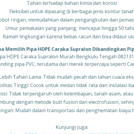
Tahan terhadap bahan kimia dan korosi
Fleksibel untuk dipasang di berbagai jenis kontur tana
obot ringan, memudahkan dalam pengangkutan dan pema
Umur pemakaian yang panjang, mencapai hingga 50 tah
Ramah lingkungan karena bebas racun dan bisa didaur ul
 Memilih Pipa HDPE Caraka Supralon Dibandingkan Pi
ipa HDPE Caraka Supralon Murah Bengkulu Tengah 08213
nding pipa PVC, terutama dari merek terpercaya seperti Car
Lebih Tahan Lama: Tidak mudah pecah dan tahan cuaca ek
bilitas Tinggi: Cocok untuk medan tidak rata dan instalasi 
rosi: Tidak terpengaruh oleh kelembapan, tanah asam, atau
bung dengan metode butt fusion dan electrofusion, sehing
Ringan: Mudah dalam transportasi dan penghematan biaya t
Kunjungi Juga: