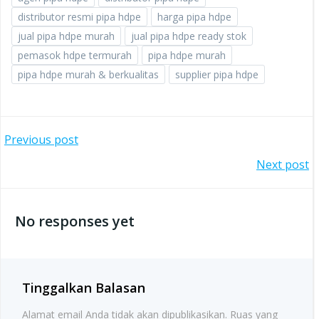
distributor resmi pipa hdpe
harga pipa hdpe
jual pipa hdpe murah
jual pipa hdpe ready stok
pemasok hdpe termurah
pipa hdpe murah
pipa hdpe murah & berkualitas
supplier pipa hdpe
Post
Previous post
Post
Next post
navigation
navigation
No responses yet
Tinggalkan Balasan
Alamat email Anda tidak akan dipublikasikan.
Ruas yang