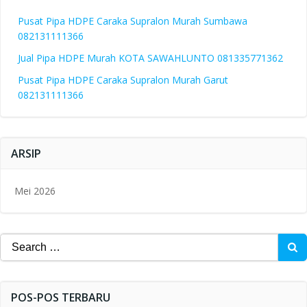
Pusat Pipa HDPE Caraka Supralon Murah Sumbawa
082131111366
Jual Pipa HDPE Murah KOTA SAWAHLUNTO 081335771362
Pusat Pipa HDPE Caraka Supralon Murah Garut
082131111366
ARSIP
Mei 2026
Search
for:
POS-POS TERBARU