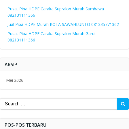
Pusat Pipa HDPE Caraka Supralon Murah Sumbawa
082131111366
Jual Pipa HDPE Murah KOTA SAWAHLUNTO 081335771362
Pusat Pipa HDPE Caraka Supralon Murah Garut
082131111366
ARSIP
Mei 2026
Search
for:
POS-POS TERBARU