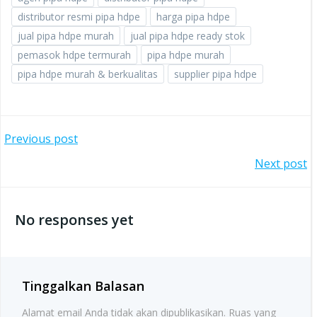
distributor resmi pipa hdpe
harga pipa hdpe
jual pipa hdpe murah
jual pipa hdpe ready stok
pemasok hdpe termurah
pipa hdpe murah
pipa hdpe murah & berkualitas
supplier pipa hdpe
Post
Previous post
Post
Next post
navigation
navigation
No responses yet
Tinggalkan Balasan
Alamat email Anda tidak akan dipublikasikan.
Ruas yang