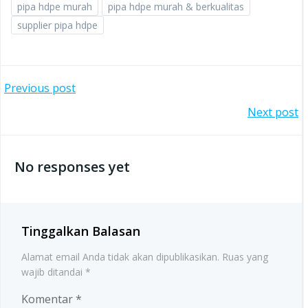
pipa hdpe murah
pipa hdpe murah & berkualitas
supplier pipa hdpe
Post
Previous post
Post
Next post
navigation
navigation
No responses yet
Tinggalkan Balasan
Alamat email Anda tidak akan dipublikasikan.
Ruas yang
wajib ditandai
*
Komentar
*