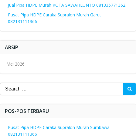
Jual Pipa HDPE Murah KOTA SAWAHLUNTO 081335771362
Pusat Pipa HDPE Caraka Supralon Murah Garut
082131111366
ARSIP
Mei 2026
Search
for:
POS-POS TERBARU
Pusat Pipa HDPE Caraka Supralon Murah Sumbawa
082131111366