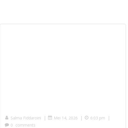
|
|
|
Salma Fiddaroini
Mei 14, 2026
6:03 pm
0
comments