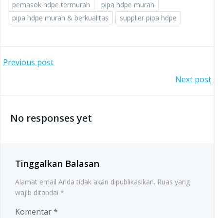
pemasok hdpe termurah
pipa hdpe murah
pipa hdpe murah & berkualitas
supplier pipa hdpe
Post
Previous post
Post
Next post
navigation
navigation
No responses yet
Tinggalkan Balasan
Alamat email Anda tidak akan dipublikasikan.
Ruas yang
wajib ditandai
*
Komentar
*