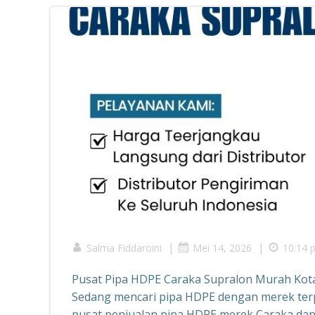
|
|
Salma Fiddaroini
Mei 14, 2026
10:14 
Pusat Pipa HDPE Caraka Supralon Murah Ko
Sedang mencari pipa HDPE dengan merek terp
pusat penjualan pipa HDPE merek Caraka dan