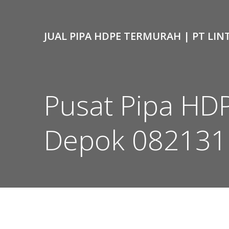
Skip
to
content
JUAL PIPA HDPE TERMURAH | PT LIN
Pusat Pipa HD
Depok 08213