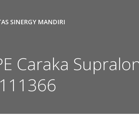
TAS SINERGY MANDIRI
PE Caraka Supralo
1111366