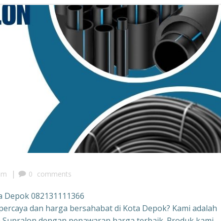
|
pm
0
comments
ta Depok 082131111366
ercaya dan harga bersahabat di Kota Depok? Kami adalah
 Supralon dengan penawaran harga terbaik. Produk kami