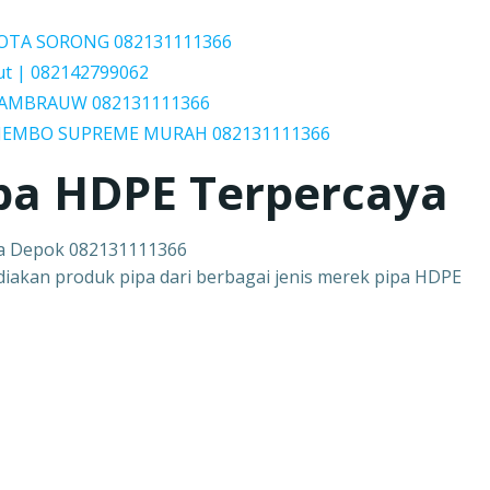
 KOTA SORONG 082131111366
ut | 082142799062
h TAMBRAUW 082131111366
 JEMBO SUPREME MURAH 082131111366
pa HDPE Terpercaya
ta Depok 082131111366
diakan produk pipa dari berbagai jenis merek pipa HDPE