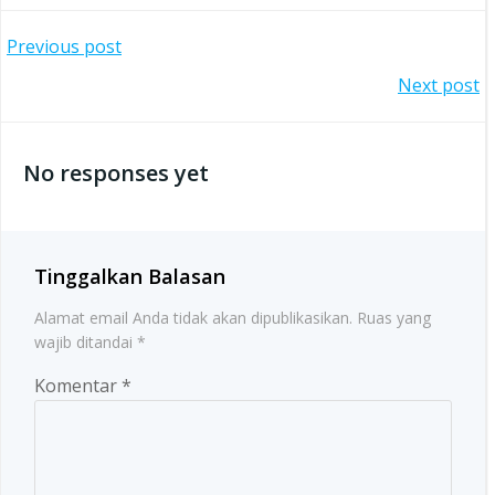
Post
Previous post
Post
Next post
navigation
navigation
No responses yet
Tinggalkan Balasan
Alamat email Anda tidak akan dipublikasikan.
Ruas yang
wajib ditandai
*
Komentar
*