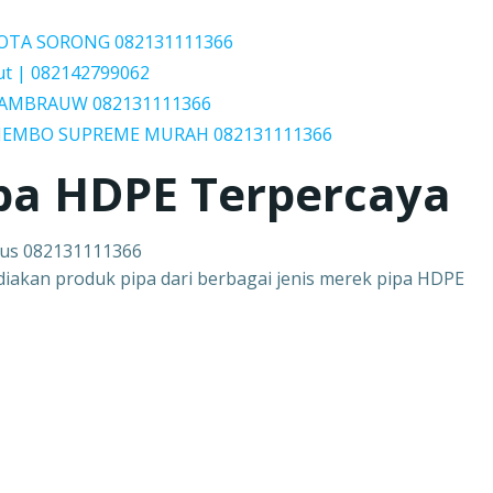
 KOTA SORONG 082131111366
ut | 082142799062
h TAMBRAUW 082131111366
 JEMBO SUPREME MURAH 082131111366
pa HDPE Terpercaya
dus 082131111366
diakan produk pipa dari berbagai jenis merek pipa HDPE