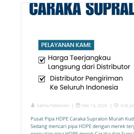
|
|
Salma Fiddaroini
Mei 14, 2026
4:26 p
Pusat Pipa HDPE Caraka Supralon Murah Ku
Sedang mencari pipa HDPE dengan merek terp
penjualan pipa HDPE merek Caraka dan Supra