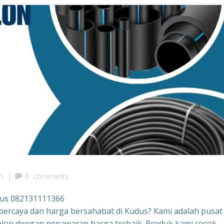
|
m
0
comments
dus 082131111366
ercaya dan harga bersahabat di Kudus? Kami adalah pusat
lon dengan penawaran harga terbaik. Produk kami cocok