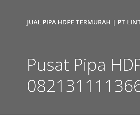
Skip
to
content
JUAL PIPA HDPE TERMURAH | PT LIN
Pusat Pipa HD
08213111136