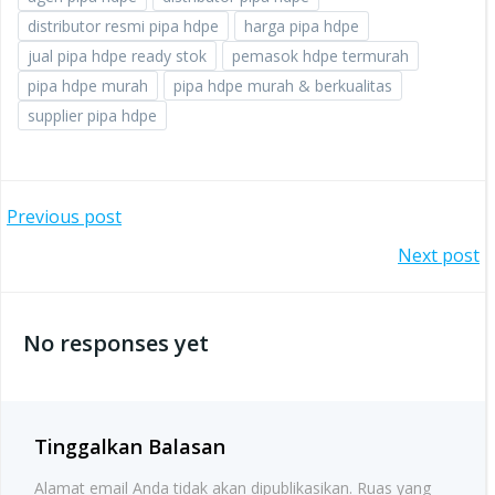
distributor resmi pipa hdpe
harga pipa hdpe
jual pipa hdpe ready stok
pemasok hdpe termurah
pipa hdpe murah
pipa hdpe murah & berkualitas
supplier pipa hdpe
Post
Previous post
Post
Next post
navigation
navigation
No responses yet
Tinggalkan Balasan
Alamat email Anda tidak akan dipublikasikan.
Ruas yang