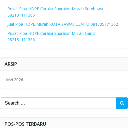
Pusat Pipa HDPE Caraka Supralon Murah Sumbawa
082131111366
Jual Pipa HDPE Murah KOTA SAWAHLUNTO 081335771362
Pusat Pipa HDPE Caraka Supralon Murah Garut
082131111366
ARSIP
Mei 2026
Search
for:
POS-POS TERBARU