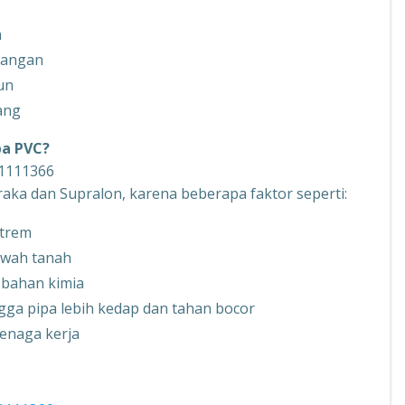
h
sangan
un
ang
pa PVC?
31111366
aka dan Supralon, karena beberapa faktor seperti:
strem
bawah tanah
 bahan kimia
ga pipa lebih kedap dan tahan bocor
enaga kerja