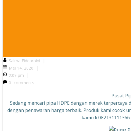
|
Salma Fiddaroini
|
Mei 14, 2026
|
2:09 pm
0
comments
Pusat Pi
Sedang mencari pipa HDPE dengan merek terpercaya d
dengan penawaran harga terbaik. Produk kami cocok unt
kami di 082131111366 