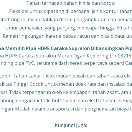
Tahan terhadap bahan kimia dan korosi
Fleksibel untuk dipasang di berbagai jenis kontur tana
obot ringan, memudahkan dalam pengangkutan dan pema
Umur pemakaian yang panjang, mencapai hingga 50 tah
Ramah lingkungan karena bebas racun dan bisa didaur ul
 Memilih Pipa HDPE Caraka Supralon Dibandingkan Pi
pa HDPE Caraka Supralon Murah Ogan Komering Llir 0821
nding pipa PVC, terutama dari merek terpercaya seperti Car
Lebih Tahan Lama: Tidak mudah pecah dan tahan cuaca ek
bilitas Tinggi: Cocok untuk medan tidak rata dan instalasi 
rosi: Tidak terpengaruh oleh kelembapan, tanah asam, atau
bung dengan metode butt fusion dan electrofusion, sehing
Ringan: Mudah dalam transportasi dan penghematan biaya t
Kunjungi Juga: