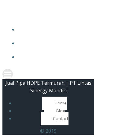
Skip
JUAL 
to
content
Jual Pipa HDPE Termurah | PT Lintas
Sinergy Mandiri
Home
Blog
Contact
© 2019