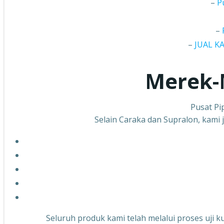
–
P
–
–
JUAL K
Merek-
Pusat Pi
Selain Caraka dan Supralon, kami 
Seluruh produk kami telah melalui proses uji k