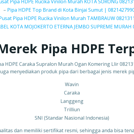
usat Pipa HDPE Rucika Vinilon Murah KOTA SORONG 08213
–
Pipa HDPE Top Brand di Kota Binjai Sumut | 082142799
Pusat Pipa HDPE Rucika Vinilon Murah TAMBRAUW 082131
ABEL KOTA MOJOKERTO ETERNA JEMBO SUPREME MURAH 
Merek Pipa HDPE Ter
pa HDPE Caraka Supralon Murah Ogan Komering Llir 0821
juga menyediakan produk pipa dari berbagai jenis merek pi
Wavin
Caraka
Langgeng
Trilliun
SNI (Standar Nasional Indonesia)
ualitas dan memiliki sertifikat resmi, sehingga anda bisa 