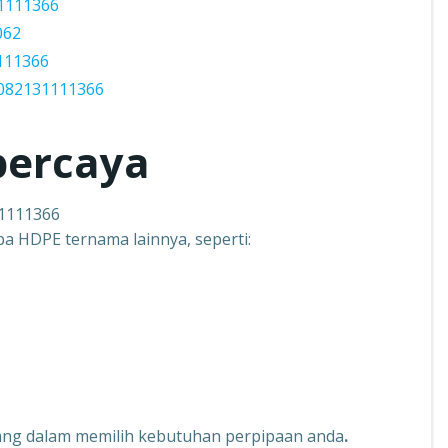
1111366
062
111366
082131111366
percaya
31111366
pa HDPE ternama lainnya, seperti:
tenang dalam memilih kebutuhan perpipaan anda
.