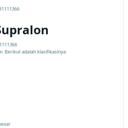
Supralon
31111366
 Berikut adalah klasifikasinya:
besar