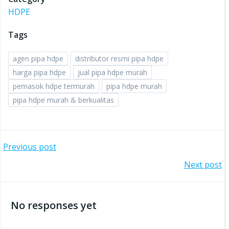
HDPE
Tags
agen pipa hdpe
distributor resmi pipa hdpe
harga pipa hdpe
jual pipa hdpe murah
pemasok hdpe termurah
pipa hdpe murah
pipa hdpe murah & berkualitas
Post
Previous post
Post
Next post
navigation
navigation
No responses yet