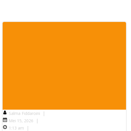
|
Salma Fiddaroini
|
Mei 15, 2026
|
1:13 am