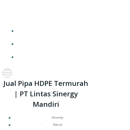
Skip
JUAL PIPA HDPE TERMURAH | PT LINTAS
to
SINERGY MANDIRI
content
HOME
BLOG
CONTACT
Jual Pipa HDPE Termurah
| PT Lintas Sinergy
Mandiri
Home
Blog