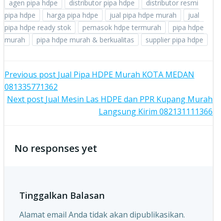
agen pipa hdpe
distributor pipa hdpe
distributor resmi
pipa hdpe
harga pipa hdpe
jual pipa hdpe murah
jual
pipa hdpe ready stok
pemasok hdpe termurah
pipa hdpe
murah
pipa hdpe murah & berkualitas
supplier pipa hdpe
Post
Previous post
Jual Pipa HDPE Murah KOTA MEDAN
081335771362
navigation
Post
Next post
Jual Mesin Las HDPE dan PPR Kupang Murah
Langsung Kirim 082131111366
navigation
No responses yet
Tinggalkan Balasan
Alamat email Anda tidak akan dipublikasikan.