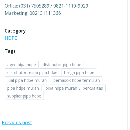
Office: (031) 7505289 / 0821-1110-9929
Marketing: 082131111366
Category
HDPE
Tags
agen pipa hdpe
distributor pipa hdpe
distributor resmi pipa hdpe
harga pipa hdpe
jual pipa hdpe murah
pemasok hdpe termurah
pipa hdpe murah
pipa hdpe murah & berkualitas
supplier pipa hdpe
Post
Previous post