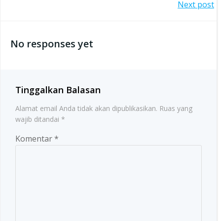
Post
Next post
navigation
navigation
No responses yet
Tinggalkan Balasan
Alamat email Anda tidak akan dipublikasikan.
Ruas yang
wajib ditandai
*
Komentar
*