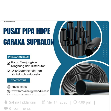
|
|
|
Salma Fiddaroini
Mei 14, 2026
4:09 pm
0
comments