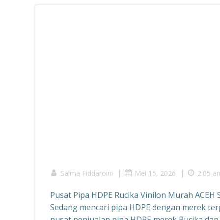
|
|
Salma Fiddaroini
Mei 15, 2026
2:05 a
Pusat Pipa HDPE Rucika Vinilon Murah ACEH
Sedang mencari pipa HDPE dengan merek ter
pusat penjualan pipa HDPE merek Rucika dan