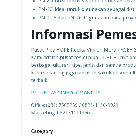
PN-8: Cocok untuk saluran air bersih tek
PN-10: Ideal untuk digunakan sebagai dist
PN-12,5 dan PN-16: Digunakan pada proyek i
Informasi Peme
Pusat Pipa HDPE Rucika Vinilon Murah ACEH
Kami adalah pusat resmi pipa HDPE Rucika da
berbagai ukuran, tipe, jenis, dan semua produk
kami sekarang juga untuk melakukan konsult
terbaik.
PT. LINTAS SINERGY MANDIRI
Office: (031) 7505289 / 0821-1110-9929
Marketing: 082131111366
Category