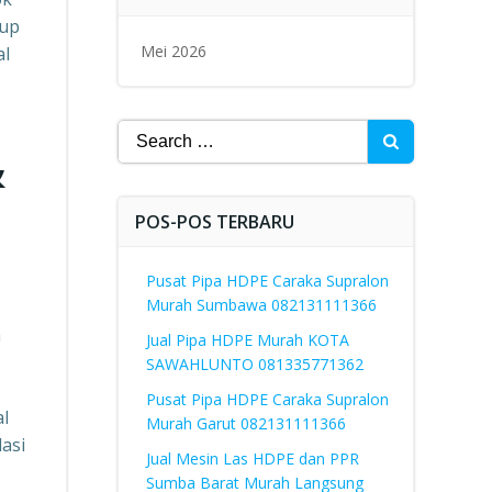
kup
Mei 2026
al
Search
&
for:
POS-POS TERBARU
Pusat Pipa HDPE Caraka Supralon
Murah Sumbawa 082131111366
a
Jual Pipa HDPE Murah KOTA
SAWAHLUNTO 081335771362
Pusat Pipa HDPE Caraka Supralon
al
Murah Garut 082131111366
lasi
Jual Mesin Las HDPE dan PPR
Sumba Barat Murah Langsung