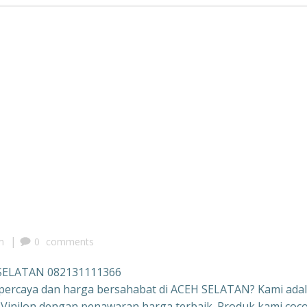
|
m
0
comments
 SELATAN 082131111366
percaya dan harga bersahabat di ACEH SELATAN? Kami ada
 Vinilon dengan penawaran harga terbaik. Produk kami coc