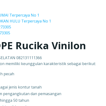
DUMAI Terpercaya No 1
 ROKAN HULU Terpercaya No 1
273305
273305
PE Rucika Vinilon
 SELATAN 082131111366
on memiliki keunggulan karakteristik sebagai berikut:
ah pecah
agai jenis kontur tanah
am pengangkutan dan pemasangan
hingga 50 tahun