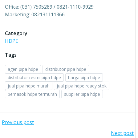
Office: (031) 7505289 / 0821-1110-9929
Marketing: 082131111366
Category
HDPE
Tags
agen pipa hdpe
distributor pipa hdpe
distributor resmi pipa hdpe
harga pipa hdpe
jual pipa hdpe murah
jual pipa hdpe ready stok
pemasok hdpe termurah
supplier pipa hdpe
Post
Previous post
Post
Next post