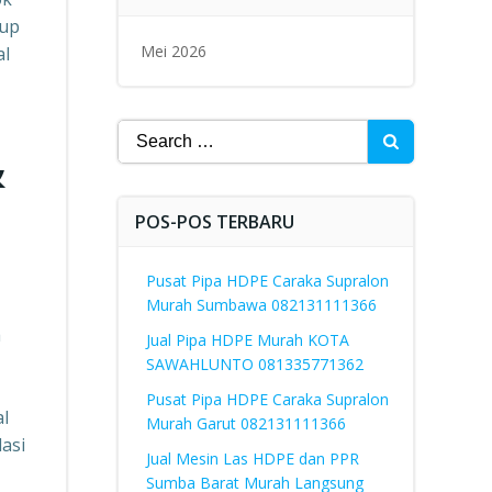
kup
Mei 2026
al
Search
&
for:
POS-POS TERBARU
Pusat Pipa HDPE Caraka Supralon
Murah Sumbawa 082131111366
a
Jual Pipa HDPE Murah KOTA
SAWAHLUNTO 081335771362
Pusat Pipa HDPE Caraka Supralon
al
Murah Garut 082131111366
lasi
Jual Mesin Las HDPE dan PPR
Sumba Barat Murah Langsung