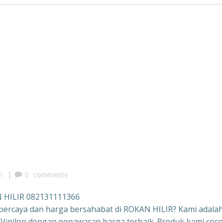
|
m
0
comments
N HILIR 082131111366
ercaya dan harga bersahabat di ROKAN HILIR? Kami adala
 Vinilon dengan penawaran harga terbaik. Produk kami coc