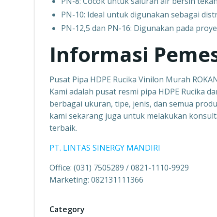
PN-8: Cocok untuk saluran air bersih tek
PN-10: Ideal untuk digunakan sebagai dist
PN-12,5 dan PN-16: Digunakan pada proyek i
Informasi Peme
Pusat Pipa HDPE Rucika Vinilon Murah ROKA
Kami adalah pusat resmi pipa HDPE Rucika dan
berbagai ukuran, tipe, jenis, dan semua produk
kami sekarang juga untuk melakukan konsult
terbaik.
PT. LINTAS SINERGY MANDIRI
Office: (031) 7505289 / 0821-1110-9929
Marketing: 082131111366
Category