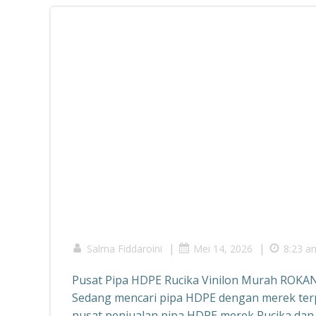
|
|
Salma Fiddaroini
Mei 14, 2026
8:23 a
Pusat Pipa HDPE Rucika Vinilon Murah ROKA
Sedang mencari pipa HDPE dengan merek terp
pusat penjualan pipa HDPE merek Rucika dan