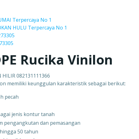
DUMAI Terpercaya No 1
 ROKAN HULU Terpercaya No 1
273305
273305
PE Rucika Vinilon
N HILIR 082131111366
on memiliki keunggulan karakteristik sebagai berikut:
ah pecah
agai jenis kontur tanah
am pengangkutan dan pemasangan
hingga 50 tahun