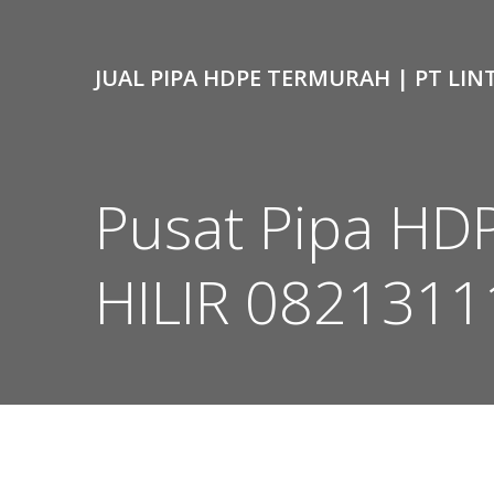
Skip
to
content
JUAL PIPA HDPE TERMURAH | PT LIN
Pusat Pipa HD
HILIR 082131