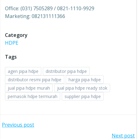
Office: (031) 7505289 / 0821-1110-9929
Marketing: 082131111366
Category
HDPE
Tags
agen pipa hdpe
distributor pipa hdpe
distributor resmi pipa hdpe
harga pipa hdpe
jual pipa hdpe murah
jual pipa hdpe ready stok
pemasok hdpe termurah
supplier pipa hdpe
Post
Previous post
Post
Next post