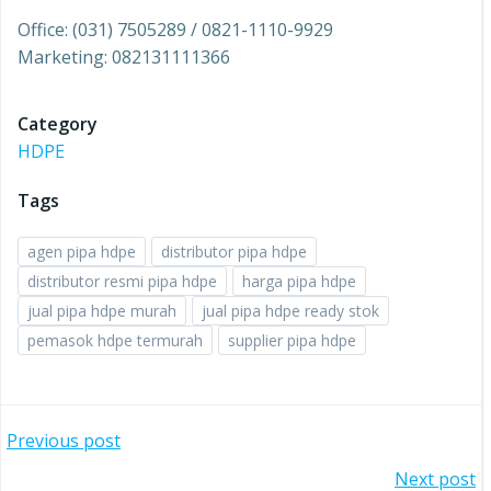
Office: (031) 7505289 / 0821-1110-9929
Marketing: 082131111366
Category
HDPE
Tags
agen pipa hdpe
distributor pipa hdpe
distributor resmi pipa hdpe
harga pipa hdpe
jual pipa hdpe murah
jual pipa hdpe ready stok
pemasok hdpe termurah
supplier pipa hdpe
Post
Previous post
Post
Next post