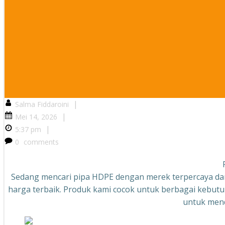
|
Salma Fiddaroini
|
Mei 14, 2026
|
5:37 pm
0
comments
Sedang mencari pipa HDPE dengan merek terpercaya dan
harga terbaik. Produk kami cocok untuk berbagai kebutuh
untuk mend