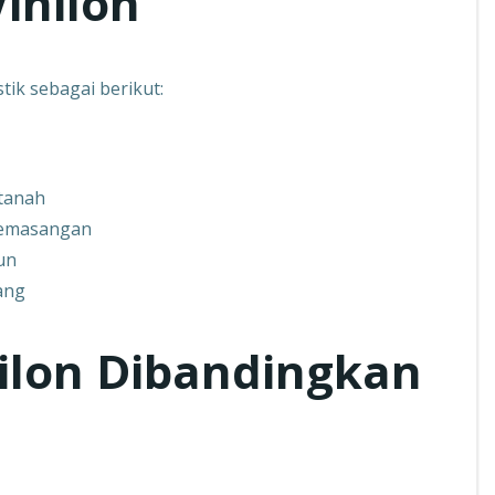
inilon
tik sebagai berikut:
 tanah
pemasangan
un
ang
ilon Dibandingkan