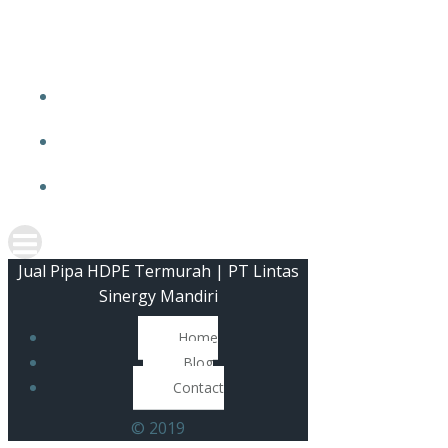
Skip
JUAL 
to
content
Jual Pipa HDPE Termurah | PT Lintas
Sinergy Mandiri
Home
Blog
Contact
© 2019