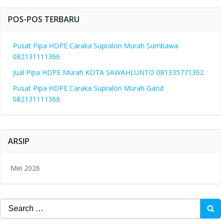
POS-POS TERBARU
Pusat Pipa HDPE Caraka Supralon Murah Sumbawa
082131111366
Jual Pipa HDPE Murah KOTA SAWAHLUNTO 081335771362
Pusat Pipa HDPE Caraka Supralon Murah Garut
082131111366
ARSIP
Mei 2026
Search
for: