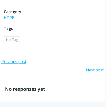
Category
HDPE
Tags
No Tag
Post
Previous post
Post
Next post
navigation
navigation
No responses yet