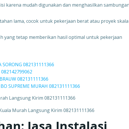
knisi karena mudah digunakan dan menghasilkan sambunga
tahan lama, cocok untuk pekerjaan berat atau proyek skala
h yang tetap memberikan hasil optimal untuk pekerjaan
OTA SORONG 082131111366
| 082142799062
AMBRAUW 082131111366
MBO SUPREME MURAH 082131111366
urah Langsung Kirim 082131111366
n: Jasa Instalasi