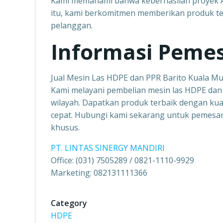
Kami memahami bahwa keberhasilan proyek An
itu, kami berkomitmen memberikan produk terb
pelanggan.
Informasi Peme
Jual Mesin Las HDPE dan PPR Barito Kuala M
Kami melayani pembelian mesin las HDPE da
wilayah. Dapatkan produk terbaik dengan kuali
cepat. Hubungi kami sekarang untuk pemesan
khusus.
PT. LINTAS SINERGY MANDIRI
Office: (031) 7505289 / 0821-1110-9929
Marketing: 082131111366
Category
HDPE