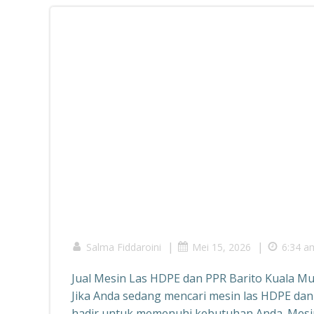
|
|
Salma Fiddaroini
Mei 15, 2026
6:34 a
Jual Mesin Las HDPE dan PPR Barito Kuala M
Jika Anda sedang mencari mesin las HDPE dan
hadir untuk memenuhi kebutuhan Anda. Mesin l