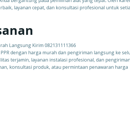
da bergantung pada pemilihan alat yang tepat. Oleh kare
aik, layanan cepat, dan konsultasi profesional untuk seti
sanan
urah Langsung Kirim 082131111366
n PPR dengan harga murah dan pengiriman langsung ke sel
tas terjamin, layanan instalasi profesional, dan pengirima
an, konsultasi produk, atau permintaan penawaran harga