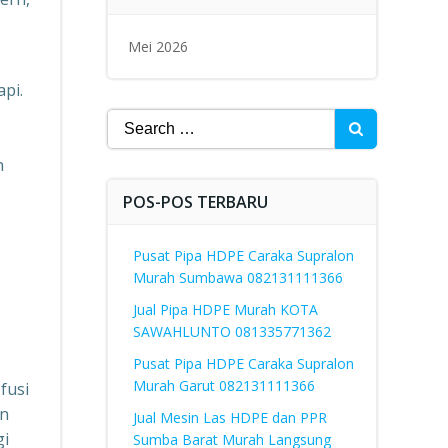
Mei 2026
pi.
Search
for:
h
POS-POS TERBARU
Pusat Pipa HDPE Caraka Supralon
Murah Sumbawa 082131111366
Jual Pipa HDPE Murah KOTA
SAWAHLUNTO 081335771362
Pusat Pipa HDPE Caraka Supralon
Murah Garut 082131111366
fusi
an
Jual Mesin Las HDPE dan PPR
gi
Sumba Barat Murah Langsung