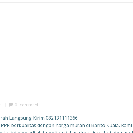
|
m
0
comments
urah Langsung Kirim 082131111366
 PPR berkualitas dengan harga murah di Barito Kuala, kami
as ini menjadi alat penting dalam dunia instalasi pipa mod