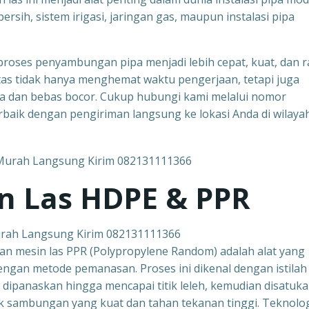
sih, sistem irigasi, jaringan gas, maupun instalasi pipa
oses penyambungan pipa menjadi lebih cepat, kuat, dan ra
itas tidak hanya menghemat waktu pengerjaan, tetapi juga
a dan bebas bocor. Cukup hubungi kami melalui nomor
aik dengan pengiriman langsung ke lokasi Anda di wilaya
n Las HDPE & PPR
urah Langsung Kirim 082131111366
dan mesin las PPR (Polypropylene Random) adalah alat yang
gan metode pemanasan. Proses ini dikenal dengan istilah 
a dipanaskan hingga mencapai titik leleh, kemudian disatuk
 sambungan yang kuat dan tahan tekanan tinggi. Teknolo