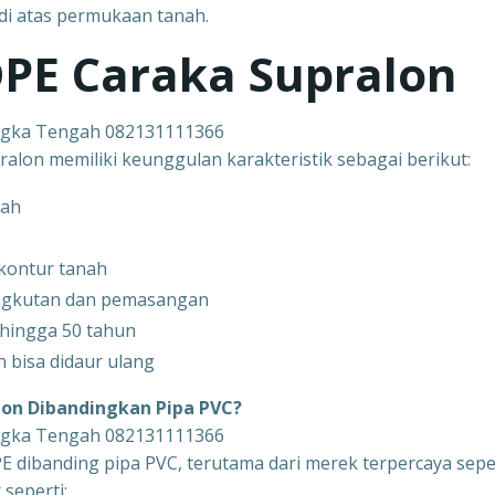
di atas permukaan tanah.
DPE Caraka Supralon
ngka Tengah 082131111366
alon memiliki keunggulan karakteristik sebagai berikut:
cah
 kontur tanah
ngkutan dan pemasangan
hingga 50 tahun
 bisa didaur ulang
on Dibandingkan Pipa PVC?
ngka Tengah 082131111366
E dibanding pipa PVC, terutama dari merek terpercaya sepe
seperti: