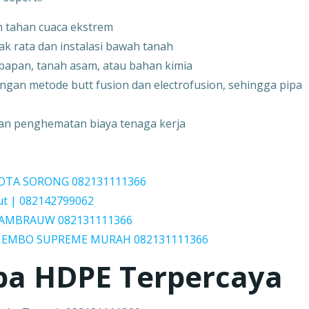
 tahan cuaca ekstrem
dak rata dan instalasi bawah tanah
mbapan, tanah asam, atau bahan kimia
an metode butt fusion dan electrofusion, sehingga pipa
dan penghematan biaya tenaga kerja
 KOTA SORONG 082131111366
ut | 082142799062
h TAMBRAUW 082131111366
 JEMBO SUPREME MURAH 082131111366
pa HDPE Terpercaya