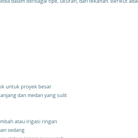
edia dalam berbagai tipe, ukuran, dan tekanan. Berikut ada
ok untuk proyek besar
 panjang dan medan yang sulit
imbah atau irigasi ringan
anan sedang