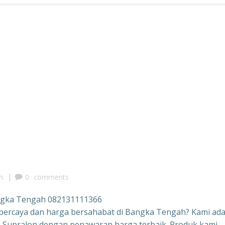
|
m
0
comments
ngka Tengah 082131111366
percaya dan harga bersahabat di Bangka Tengah? Kami ada
 Supralon dengan penawaran harga terbaik. Produk kami