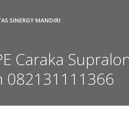
TAS SINERGY MANDIRI
PE Caraka Supralo
h 082131111366