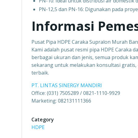
PN-10: Ideal untuk distribusi air domestik
PN-12,5 dan PN-16: Digunakan pada proyek i
Informasi Peme
Pusat Pipa HDPE Caraka Supralon Murah Ba
Kami adalah pusat resmi pipa HDPE Caraka da
berbagai ukuran dan jenis, semua produk kami 
sekarang untuk melakukan konsultasi gratis
terbaik.
PT. LINTAS SINERGY MANDIRI
Office: (031) 7505289 / 0821-1110-9929
Marketing: 082131111366
Category
HDPE