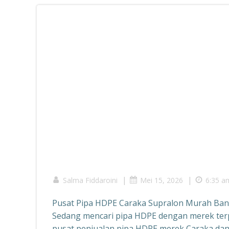
|
|
Salma Fiddaroini
Mei 15, 2026
6:35 a
Pusat Pipa HDPE Caraka Supralon Murah Ba
Sedang mencari pipa HDPE dengan merek ter
pusat penjualan pipa HDPE merek Caraka dan